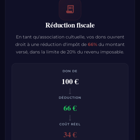
receipt_long
Réduction fiscale
En tant qu'association cultuelle, vos dons ouvrent
droit à une réduction d'impôt de
66%
du montant
versé, dans la limite de 20% du revenu imposable.
DON DE
100 €
trending_flat
DÉDUCTION
66 €
trending_flat
COÛT RÉEL
34 €