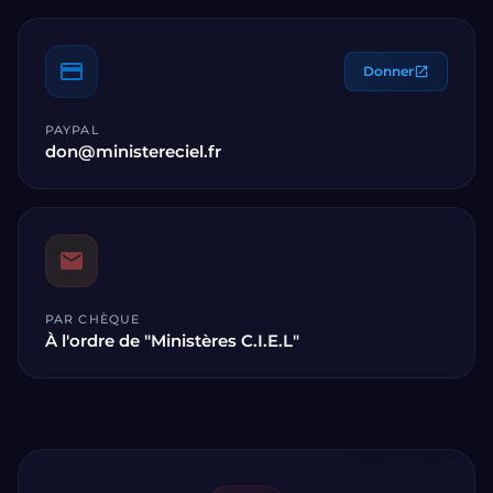
payment
Donner
open_in_new
PAYPAL
don@ministereciel.fr
mail
PAR CHÈQUE
À l'ordre de "Ministères C.I.E.L"