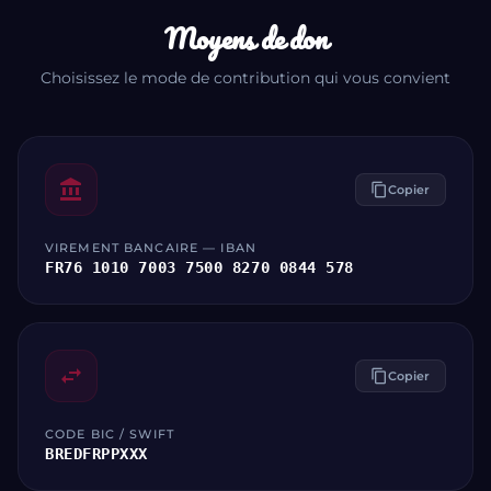
Moyens de don
Choisissez le mode de contribution qui vous convient
account_balance
content_copy
Copier
VIREMENT BANCAIRE — IBAN
FR76 1010 7003 7500 8270 0844 578
swap_horiz
content_copy
Copier
CODE BIC / SWIFT
BREDFRPPXXX