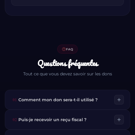
help_outline
FAQ
Questions fréquentes
Tout ce que vous devez savoir sur les dons
01
add
Comment mon don sera-t-il utilisé ?
02
add
Puis-je recevoir un reçu fiscal ?